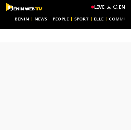
LIVE
EN
BENIN
NEWS
PEOPLE
SPORT
ELLE
COMMUN