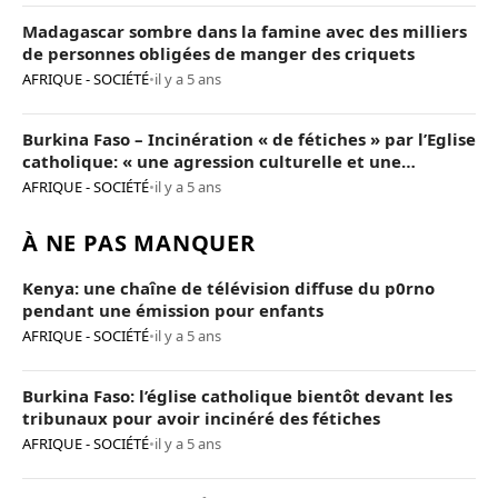
Madagascar sombre dans la famine avec des milliers
de personnes obligées de manger des criquets
AFRIQUE - SOCIÉTÉ
•
il y a 5 ans
Burkina Faso – Incinération « de fétiches » par l’Eglise
catholique: « une agression culturelle et une
provocation de trop »
AFRIQUE - SOCIÉTÉ
•
il y a 5 ans
À NE PAS MANQUER
Kenya: une chaîne de télévision diffuse du p0rno
pendant une émission pour enfants
AFRIQUE - SOCIÉTÉ
•
il y a 5 ans
Burkina Faso: l’église catholique bientôt devant les
tribunaux pour avoir incinéré des fétiches
AFRIQUE - SOCIÉTÉ
•
il y a 5 ans