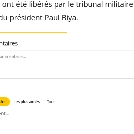
ont été libérés par le tribunal militaire
du président Paul Biya.
taires
iles
Les plus aimés
Tous
t...