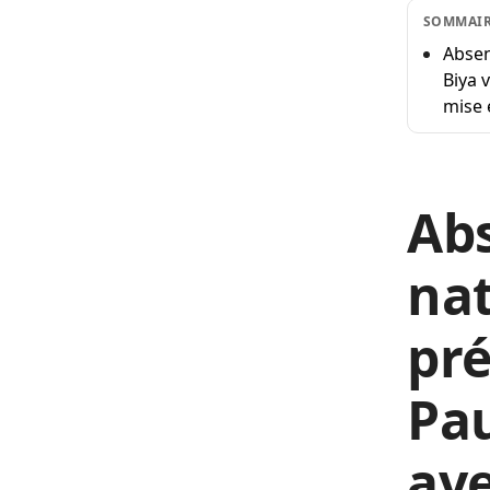
SOMMAI
Absen
Biya 
mise 
Abs
nat
pr
Pau
ave