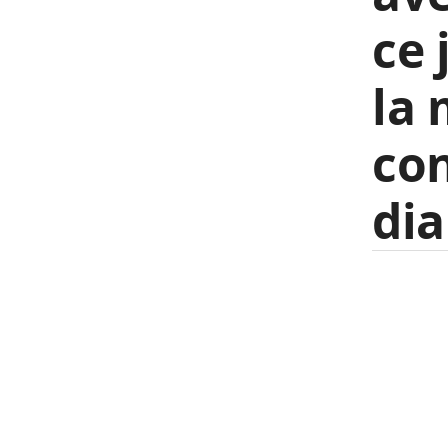
ce 
la 
con
dia