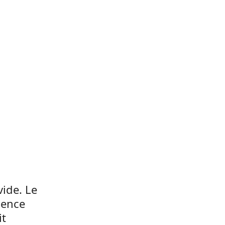
s
vide. Le
sence
it