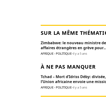
SUR LA MÊME THÉMATI
Zimbabwe: le nouveau ministre de
affaires étrangères en grève pour
salaire impayé
AFRIQUE - POLITIQUE
•
il y a 5 ans
À NE PAS MANQUER
Tchad – Mort d’Idriss Déby: divisée,
l’Union africaine envoie une missi
« sauvetage » à N’Djamena
AFRIQUE - POLITIQUE
•
il y a 5 ans