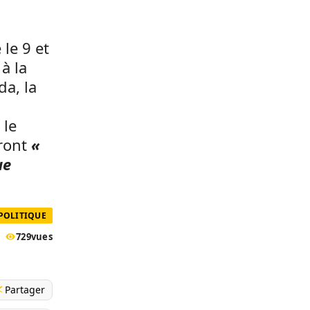
a
le 9 et
à la
da, la
 le
eront
«
ue
 POLITIQUE
729
vues
Partager