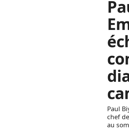
Pa
Em
éc
co
di
ca
Paul Bi
chef de
au somm