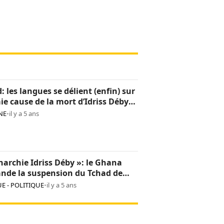
: les langues se délient (enfin) sur
aie cause de la mort d’Idriss Déby
NE
•
il y a 5 ans
archie Idriss Déby »: le Ghana
nde la suspension du Tchad de
on africaine
E - POLITIQUE
•
il y a 5 ans