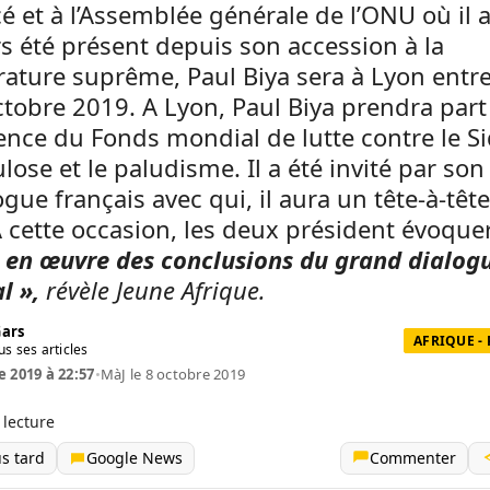
 et à l’Assemblée générale de l’ONU où il 
s été présent depuis son accession à la
ature suprême, Paul Biya sera à Lyon entre 
ctobre 2019. A Lyon, Paul Biya prendra part 
nce du Fonds mondial de lutte contre le Si
lose et le paludisme. Il a été invité par son
ue français avec qui, il aura un tête-à-tête
A cette occasion, les deux président évoqu
 en œuvre des conclusions du grand dialog
l »,
révèle Jeune Afrique.
Gars
AFRIQUE -
us ses articles
e 2019 à 22:57
•
MàJ le 8 octobre 2019
 lecture
us tard
Google News
Commenter