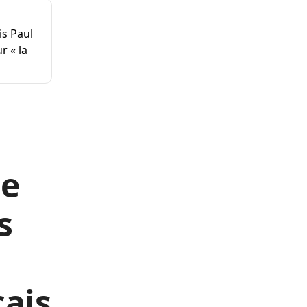
is Paul
r « la
le
s
çais