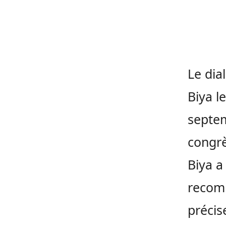
Le dia
Biya l
septem
congrè
Biya a
recomm
précis