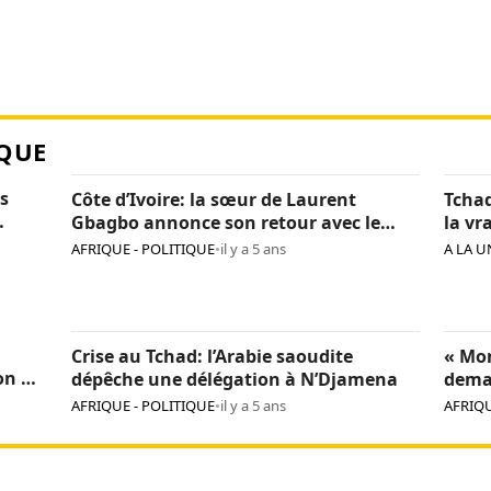
QUE
s
Côte d’Ivoire: la sœur de Laurent
Tchad
Gbagbo annonce son retour avec le
la vr
«cœur léger»
Itno
AFRIQUE - POLITIQUE
•
il y a 5 ans
A LA U
Crise au Tchad: l’Arabie saoudite
« Mon
on de
dépêche une délégation à N’Djamena
dema
l’Uni
AFRIQUE - POLITIQUE
•
il y a 5 ans
AFRIQU