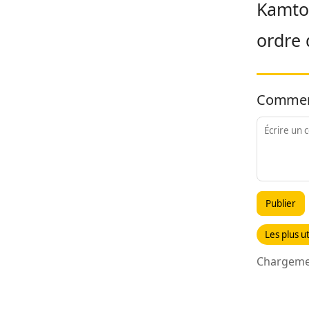
Kamto 
ordre 
Commen
Publier
Les plus ut
Chargemen