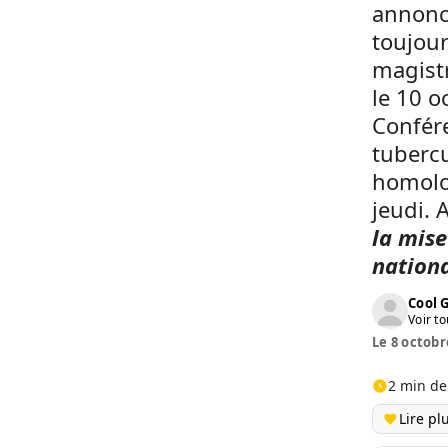
annoncé
toujour
magistr
le 10 o
Confére
tubercu
homolog
jeudi. 
la mise
nationa
Cool 
Voir to
Le 8 octobr
2 min de
Lire pl