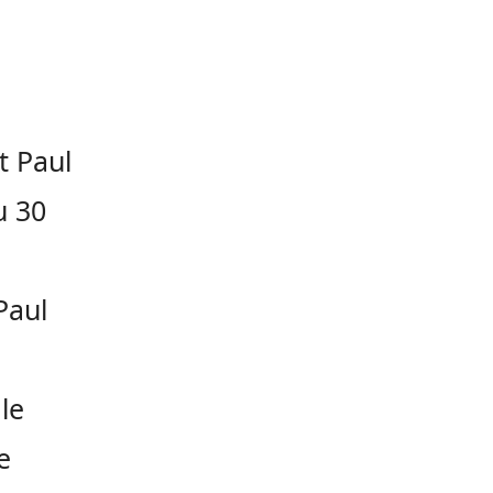
t Paul
u 30
Paul
le
e