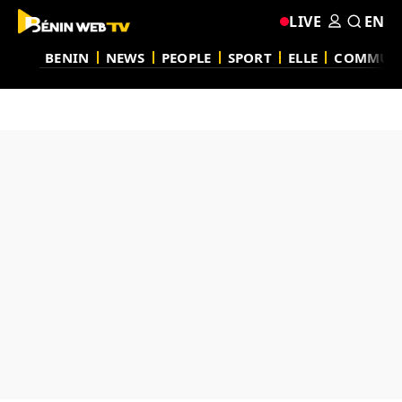
LIVE
EN
BENIN
NEWS
PEOPLE
SPORT
ELLE
COMMUN