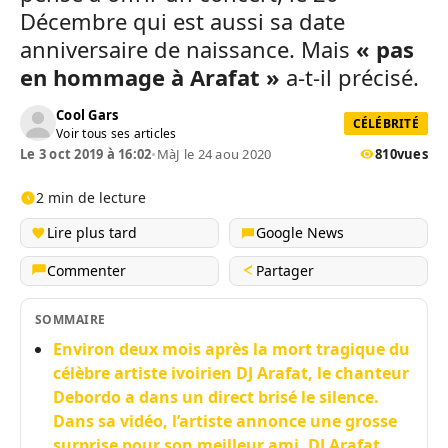
Décembre qui est aussi sa date
anniversaire de naissance. Mais
« pas
en hommage à Arafat »
a-t-il précisé.
Cool Gars
CÉLÉBRITÉ
Voir tous ses articles
Le 3 oct 2019 à 16:02
•
MàJ le 24 aou 2020
810
vues
2 min de lecture
Lire plus tard
Google News
Commenter
Partager
SOMMAIRE
Environ deux mois après la mort tragique du
célèbre artiste ivoirien DJ Arafat, le chanteur
Debordo a dans un direct brisé le silence.
Dans sa vidéo, l’artiste annonce une grosse
surprise pour son meilleur ami, DJ Arafat.