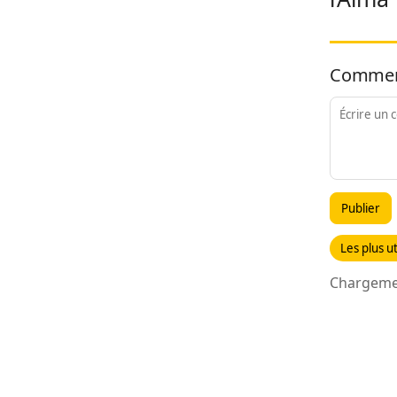
Commen
Publier
Les plus ut
Chargemen