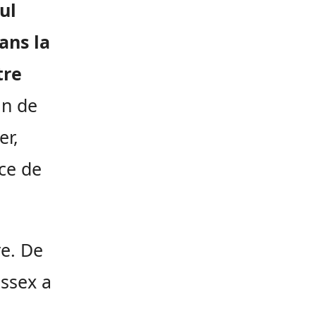
eul
dans la
tre
an de
er,
nce de
re. De
ssex a