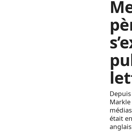
Me
pè
s’e
pu
le
Depuis 
Markle 
médias 
était e
anglais