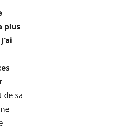
e
 plus
J’ai
ces
r
t de sa
une
e