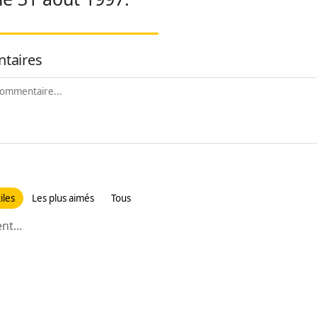
taires
iles
Les plus aimés
Tous
t...