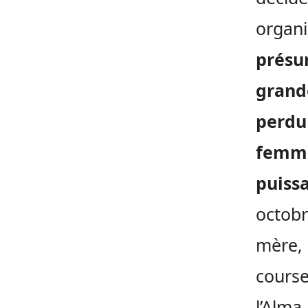
organi
présu
grande
perdu
femme
puiss
octobr
mère, 
course
l’Alma