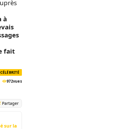
auprès
a à
evais
assages
 fait
CÉLÉBRITÉ
972
vues
Partager
é sur la