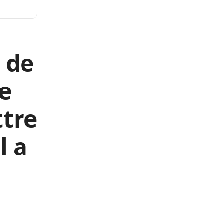
 de
e
ttre
l a