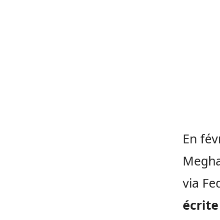
En fév
Megha
via Fe
écrite