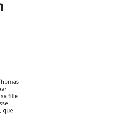
n
, Thomas
par
a fille
sse
, que