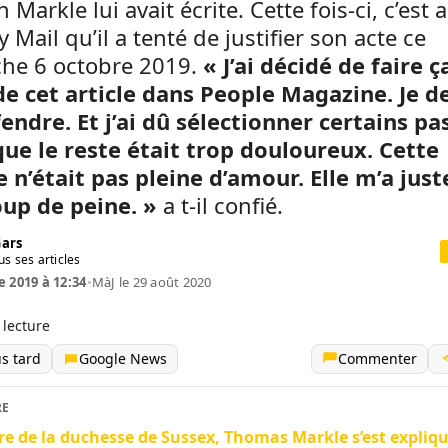
Markle lui avait écrite. Cette fois-ci, c’est 
y Mail qu’il a tenté de justifier son acte ce
he 6 octobre 2019.
« J’ai décidé de faire ç
de cet article dans People Magazine. Je d
endre. Et j’ai dû sélectionner certains p
que le reste était trop douloureux. Cette
 n’était pas pleine d’amour. Elle m’a juste
up de peine. »
a t-il confié.
Gars
us ses articles
e 2019 à 12:34
•
MàJ le 29 août 2020
 lecture
us tard
Google News
Commenter
RE
re de la duchesse de Sussex, Thomas Markle s’est expliqu