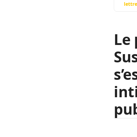
lettr
Le 
Su
s’e
int
pub