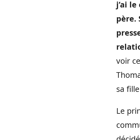
j’ai l
père. 
presse
relati
voir c
Thomas
sa fill
Le pri
commu
décidé