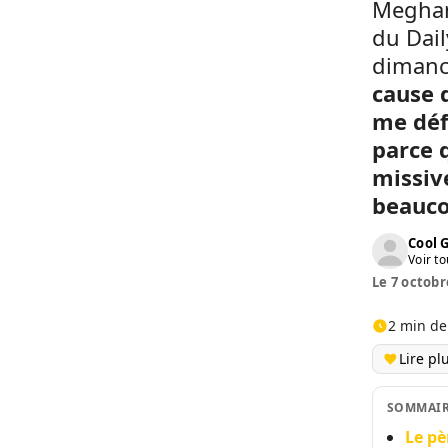
Meghan 
du Dail
dimanc
cause 
me déf
parce 
missive
beauco
Cool 
Voir to
Le 7 octobr
2 min de
Lire pl
SOMMAI
Le pè