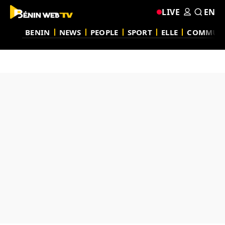
LIVE
EN
BENIN
NEWS
PEOPLE
SPORT
ELLE
COMMUN