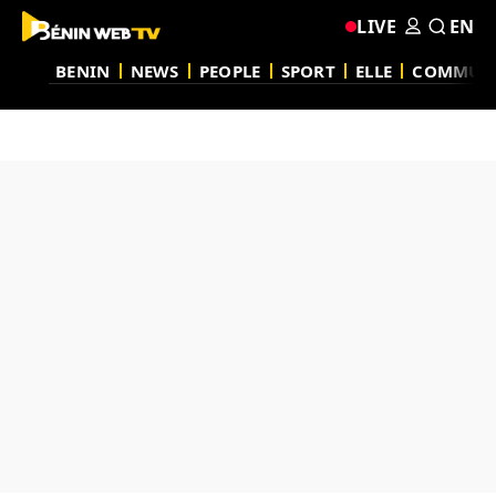
LIVE
EN
BENIN
NEWS
PEOPLE
SPORT
ELLE
COMMUN