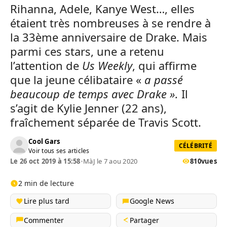
Rihanna, Adele, Kanye West…, elles
étaient très nombreuses à se rendre à
la 33ème anniversaire de Drake. Mais
parmi ces stars, une a retenu
l’attention de
Us Weekly
, qui affirme
que la jeune célibataire «
a passé
beaucoup de temps avec Drake ».
Il
s’agit de Kylie Jenner (22 ans),
fraîchement séparée de Travis Scott.
Cool Gars
CÉLÉBRITÉ
Voir tous ses articles
Le 26 oct 2019 à 15:58
•
MàJ le 7 aou 2020
810
vues
2 min de lecture
Lire plus tard
Google News
Commenter
Partager