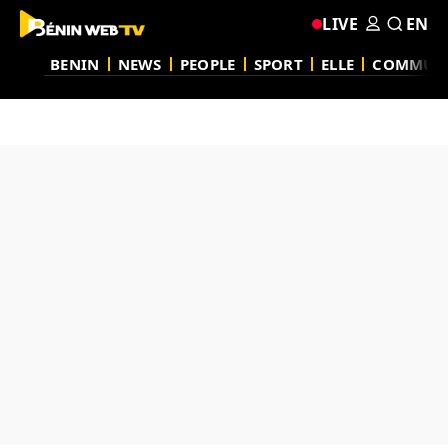
LIVE
EN
BENIN
NEWS
PEOPLE
SPORT
ELLE
COMMUN