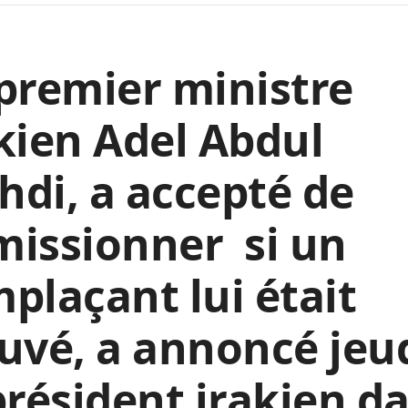
premier ministre
kien Adel Abdul
di, a accepté de
missionner si un
plaçant lui était
uvé, a annoncé jeud
président irakien d