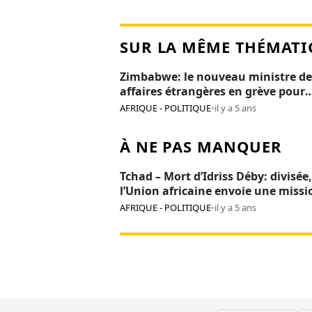
SUR LA MÊME THÉMATI
Zimbabwe: le nouveau ministre de
affaires étrangères en grève pour
salaire impayé
AFRIQUE - POLITIQUE
•
il y a 5 ans
À NE PAS MANQUER
Tchad – Mort d’Idriss Déby: divisée,
l’Union africaine envoie une missi
« sauvetage » à N’Djamena
AFRIQUE - POLITIQUE
•
il y a 5 ans