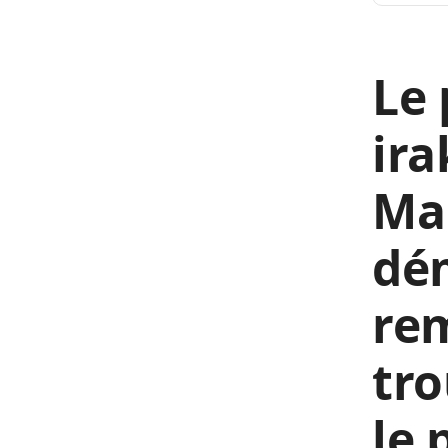
Le 
ira
Mah
dé
rem
tro
le 