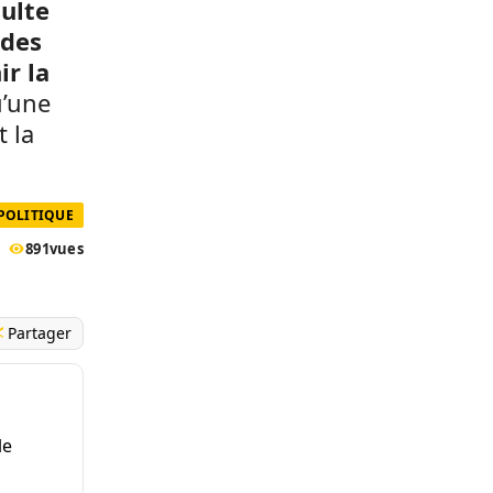
ulte
 des
ir la
u’une
t la
 POLITIQUE
891
vues
Partager
le