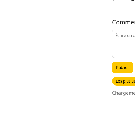
Commen
Publier
Les plus ut
Chargemen