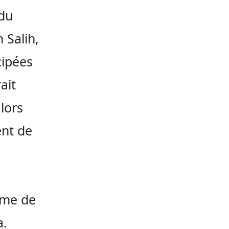
 du
 Salih,
cipées
ait
lors
ent de
ème de
a.