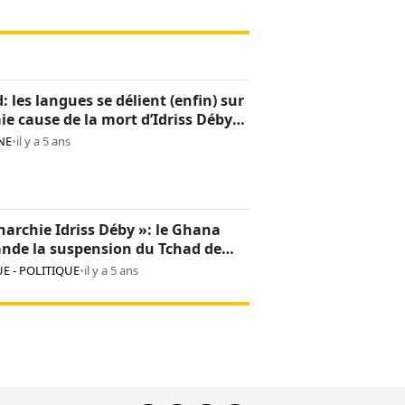
: les langues se délient (enfin) sur
aie cause de la mort d’Idriss Déby
NE
•
il y a 5 ans
archie Idriss Déby »: le Ghana
nde la suspension du Tchad de
on africaine
E - POLITIQUE
•
il y a 5 ans