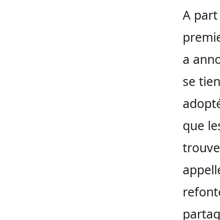
A part
premie
a anno
se tie
adopté
que le
trouve
appell
refont
partag