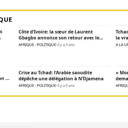
QUE
s
Côte d’Ivoire: la sœur de Laurent
Tchad
Gbagbo annonce son retour avec le
la vr
«cœur léger»
Itno
AFRIQUE - POLITIQUE
•
il y a 5 ans
A LA U
Crise au Tchad: l’Arabie saoudite
« Mon
on de
dépêche une délégation à N’Djamena
dema
l’Uni
AFRIQUE - POLITIQUE
•
il y a 5 ans
AFRIQU