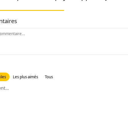
taires
iles
Les plus aimés
Tous
t...