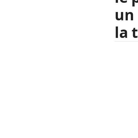
un 
la 