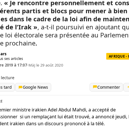
é.
« Je rencontre personnellement et cons
férents partis et blocs pour mener à bien
s dans le cadre de la loi afin de mainten
é de l’Irak »
, a-t-il poursuivi en ajoutant q
e loi électorale sera présentée au Parlemen
e prochaine
.
Gars
AFRIQUE -
us ses articles
re 2019 à 17:07
•
MàJ le 29 août 2020
 lecture
us tard
Google News
Commenter
RE
emier ministre irakien Adel Abdul Mahdi, a accepté de
sionner si un remplaçant lui était trouvé, a annoncé jeudi, 
dent irakien dans un discours prononcé à la télé.