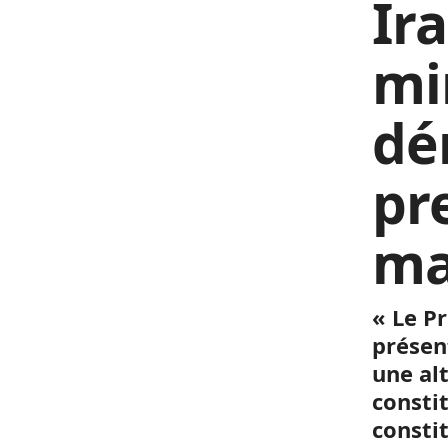
Ira
mi
dé
pr
ma
« Le P
présent
une al
constit
consti