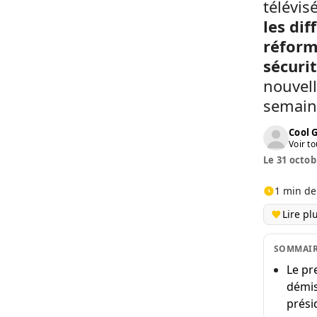
télévis
les dif
réforme
sécurit
nouvell
semain
Cool 
Voir to
Le 31 octob
1 min de
Lire pl
SOMMAI
Le pr
démis
prési