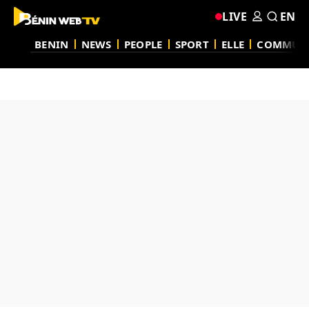
LIVE
EN
BENIN
NEWS
PEOPLE
SPORT
ELLE
COMMUN