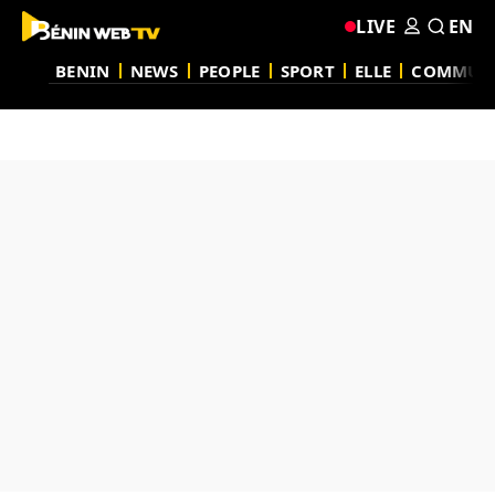
LIVE
EN
BENIN
NEWS
PEOPLE
SPORT
ELLE
COMMUN