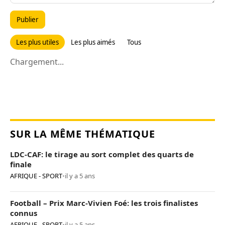
Publier
Les plus utiles
Les plus aimés
Tous
Chargement...
SUR LA MÊME THÉMATIQUE
LDC-CAF: le tirage au sort complet des quarts de
finale
AFRIQUE - SPORT
•
il y a 5 ans
Football – Prix Marc-Vivien Foé: les trois finalistes
connus
AFRIQUE - SPORT
•
il y a 5 ans