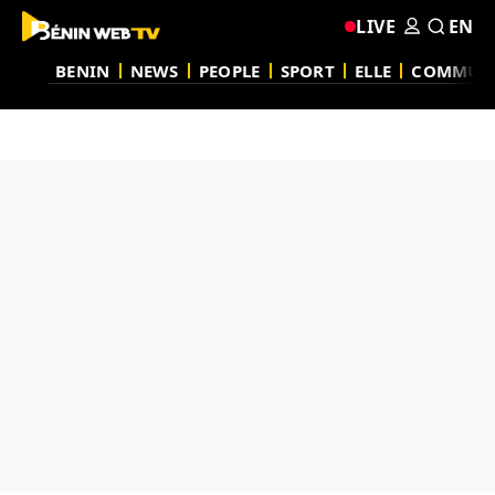
LIVE
EN
BENIN
NEWS
PEOPLE
SPORT
ELLE
COMMUN