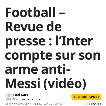
Football –
Revue de
presse : l’Inter
compte sur son
arme anti-
Messi (vidéo)
Cool Gars
AFRIQUE - SPORT
Voir tous ses articles
Le 1 oct 2019 à 13:53
•
MàJ le 1 oct 2019
972
vues