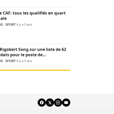
 CAF: tous les qualifiés en quart
nale
E - SPORT
•
il y a 5 ans
Rigobert Song sur une liste de 62
dats pour le poste de
tionneur des Léopards
E - SPORT
•
il y a 5 ans