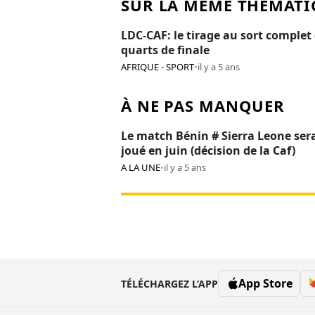
SUR LA MÊME THÉMATI
LDC-CAF: le tirage au sort complet
quarts de finale
AFRIQUE - SPORT
•
il y a 5 ans
À NE PAS MANQUER
Le match Bénin # Sierra Leone ser
joué en juin (décision de la Caf)
A LA UNE
•
il y a 5 ans
App Store
TÉLÉCHARGEZ L’APP