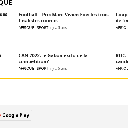
QUE
 des
Football – Prix Marc-Vivien Foé: les trois
Coupe
finalistes connus
de fi
AFRIQUE - SPORT
•
il y a 5 ans
AFRIQU
a
CAN 2022: le Gabon exclu de la
RDC: 
compétition?
candi
sélec
AFRIQUE - SPORT
•
il y a 5 ans
AFRIQU
Google Play