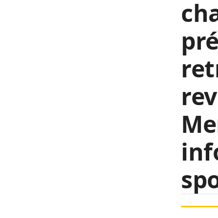
ch
pré
ret
rev
Mer
inf
spo