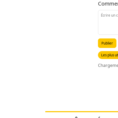
Commen
Publier
Les plus ut
Chargemen