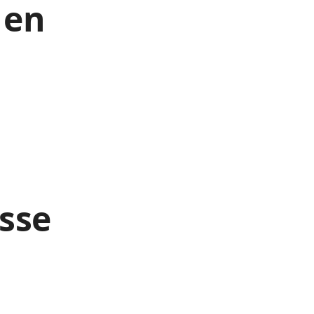
 en
esse