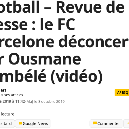
otball – Revue de
sse : le FC
rcelone déconcer
r Ousmane
mbélé (vidéo)
Gars
AFRIQ
us ses articles
e 2019 à 11:42
•
MàJ le 8 octobre 2019
 lecture
us tard
Google News
Commenter