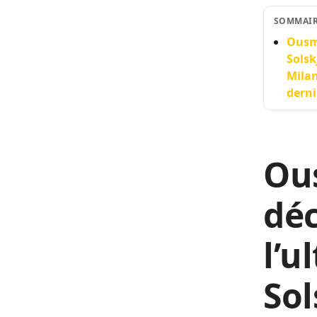
SOMMAI
Ousm
Solsk
Milan
derni
Ou
déc
l’u
Sol