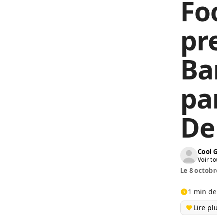
Fo
pre
Ba
pa
De
Cool 
Voir to
Le 8 octobr
1 min de
Lire pl