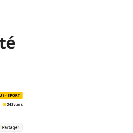
té
UE - SPORT
243
vues
Partager