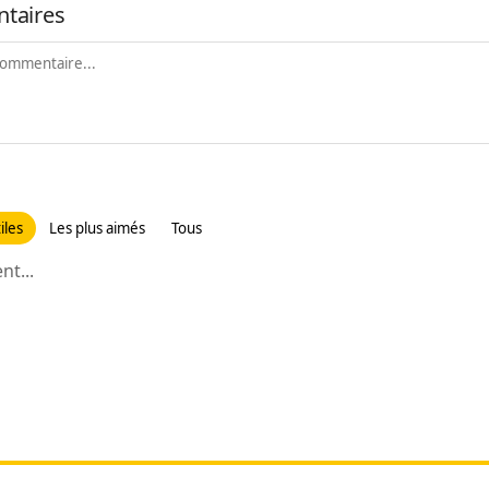
taires
iles
Les plus aimés
Tous
t...