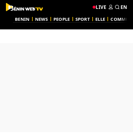
LIVE
EN
BENIN
NEWS
PEOPLE
SPORT
ELLE
COMMUN