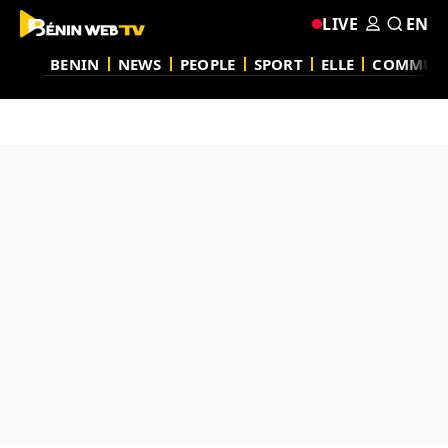
LIVE
EN
BENIN
NEWS
PEOPLE
SPORT
ELLE
COMMUN