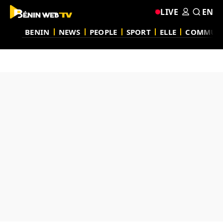
LIVE
EN
BENIN
NEWS
PEOPLE
SPORT
ELLE
COMMUN