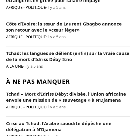
étrangères en grève pour salaire impayé
AFRIQUE - POLITIQUE
•
il y a 5 ans
Côte d’Ivoire: la sœur de Laurent Gbagbo annonce
son retour avec le «cœur léger»
AFRIQUE - POLITIQUE
•
il y a 5 ans
Tchad: les langues se délient (enfin) sur la vraie cause
de la mort d’Idriss Déby Itno
A LA UNE
•
il y a 5 ans
À NE PAS MANQUER
Tchad – Mort d’Idriss Déby: divisée, l’Union africaine
envoie une mission de « sauvetage » à N’Djamena
AFRIQUE - POLITIQUE
•
il y a 5 ans
Crise au Tchad: l’Arabie saoudite dépêche une
délégation à N’Djamena