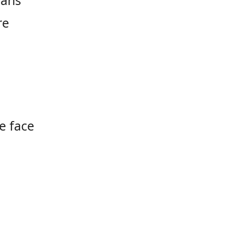
dans
re
e face