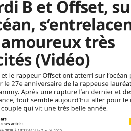
di B et Offset, su
céan, s’entrelace
 amoureux très
cités (Vidéo)
 et le rappeur Offset ont atterri sur l’océan
r le 27e anniversaire de la rappeuse lauréa
ammy. Après une rupture l’an dernier et d
ance, tout semble aujourd’hui aller pour le
 couple qui vit une très belle année.
Gars
us ses articles
re 2019 à 13:12
•
MàJ le 7 août 2020