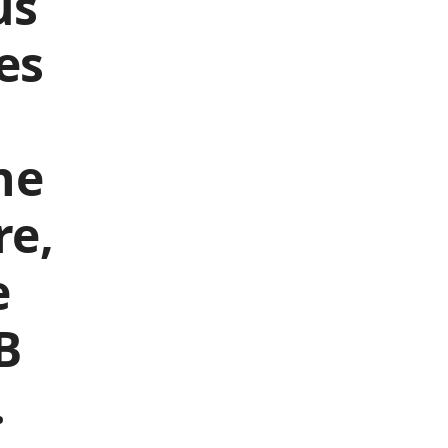
us
es
ne
re,
e
B
.