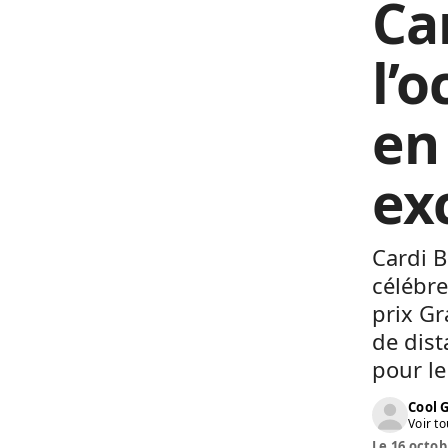
Car
l’o
en
ex
Cardi B
célébre
prix Gr
de dist
pour le
Cool 
Voir to
Le 16 octob