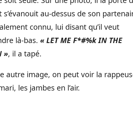
soit seule. Sur une photo, il la porte 
et s’évanouit au-dessus de son partenai
lement connu, lui disant qu’il veut
dre là-bas.
« LET ME F*#%k IN THE
 »
, il a tapé.
e autre image, on peut voir la rappeus
ari, les jambes en l’air.