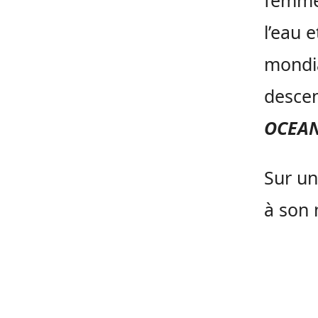
femme 
l’eau 
mondia
descen
OCEAN
Sur un
à son m