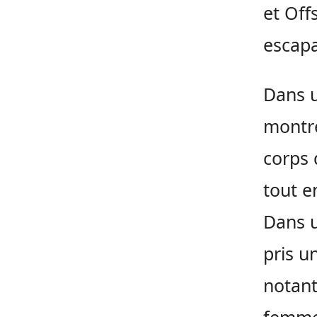
et Off
escapa
Dans u
montr
corps 
tout e
Dans u
pris u
notant