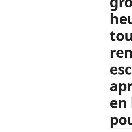
gro
heu
tou
re
esc
apr
en 
pou