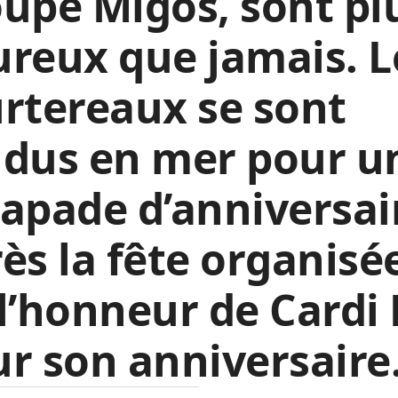
upe Migos, sont pl
reux que jamais. L
rtereaux se sont
ndus en mer pour u
apade d’anniversai
ès la fête organisé
l’honneur de Cardi 
r son anniversaire