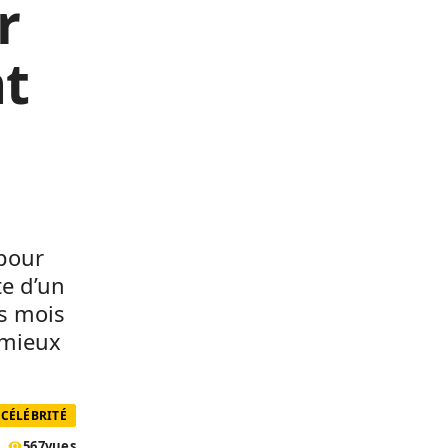
r
nt
 pour
te d’un
es mois
 mieux
CÉLÉBRITÉ
567
vues