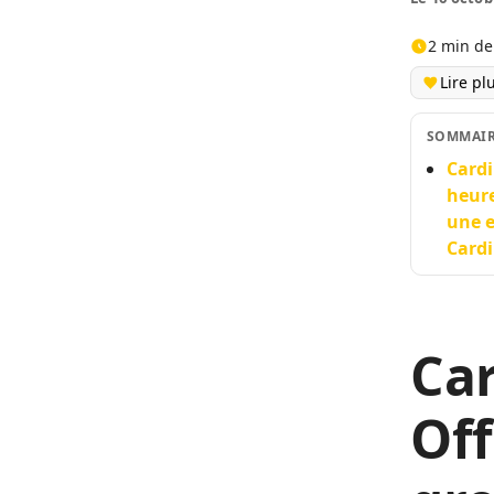
2 min de
Lire pl
SOMMAI
Cardi
heure
une e
Cardi
Car
Of