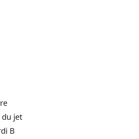
re
 du jet
di B