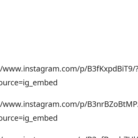
://www.instagram.com/p/B3fKxpdBiT9/
ource=ig_embed
://www.instagram.com/p/B3nrBZoBtMP
ource=ig_embed