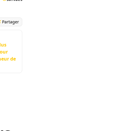
Partager
lus
pour
neur de