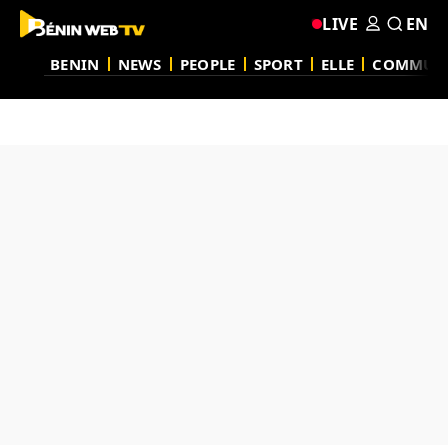
LIVE
EN
BENIN
NEWS
PEOPLE
SPORT
ELLE
COMMUN