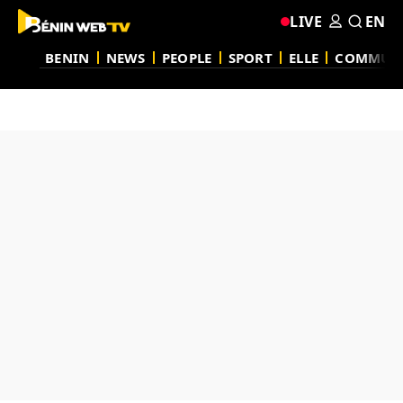
LIVE
EN
BENIN
NEWS
PEOPLE
SPORT
ELLE
COMMUN