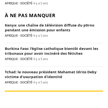
provocation de trop »
AFRIQUE - SOCIÉTÉ
•
il y a 5 ans
À NE PAS MANQUER
Kenya: une chaîne de télévision diffuse du p0rno
pendant une émission pour enfants
AFRIQUE - SOCIÉTÉ
•
il y a 5 ans
Burkina Faso: l’église catholique bientôt devant les
tribunaux pour avoir incinéré des fétiches
AFRIQUE - SOCIÉTÉ
•
il y a 5 ans
Tchad: le nouveau président Mahamat Idriss Deby
victime d’usurpation d’identité
AFRIQUE - SOCIÉTÉ
•
il y a 5 ans