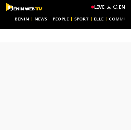
LIVE
EN
BENIN
NEWS
PEOPLE
SPORT
ELLE
COMMUN