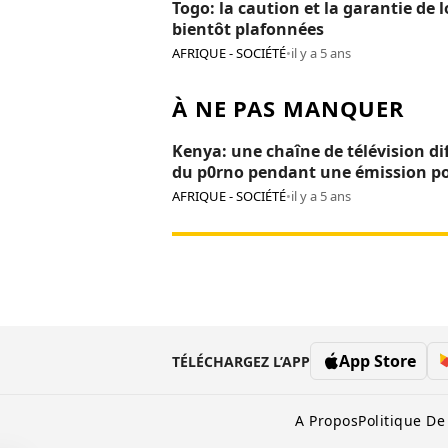
Togo: la caution et la garantie de 
bientôt plafonnées
AFRIQUE - SOCIÉTÉ
•
il y a 5 ans
À NE PAS MANQUER
Kenya: une chaîne de télévision di
du p0rno pendant une émission p
enfants
AFRIQUE - SOCIÉTÉ
•
il y a 5 ans
App Store
TÉLÉCHARGEZ L’APP
A Propos
Politique De