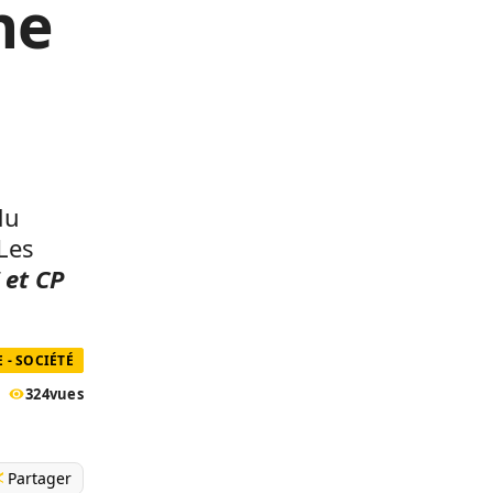
ne
du
Les
 et CP
 - SOCIÉTÉ
324
vues
Partager