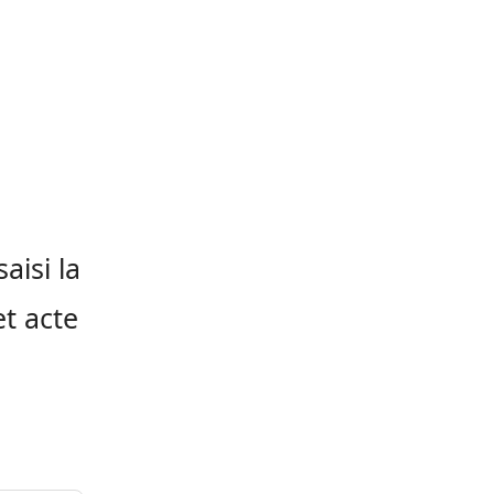
aisi la
et acte