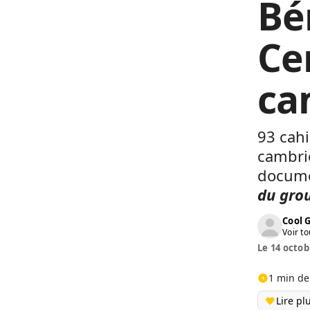
Bé
Ce
ca
93 cahi
cambrio
docume
du grou
Cool 
Voir to
Le 14 octob
1 min de
Lire pl