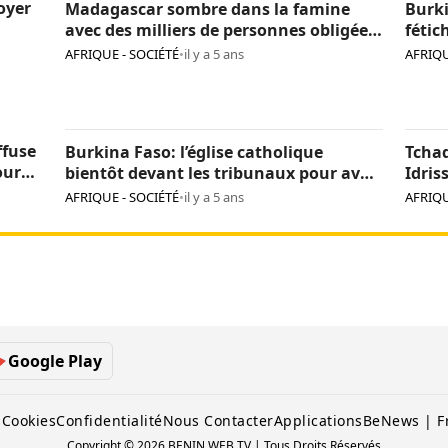
loyer
Madagascar sombre dans la famine
Burki
avec des milliers de personnes obligées
fétic
de manger des criquets
agres
AFRIQUE - SOCIÉTÉ
•
il y a 5 ans
AFRIQU
de tr
ffuse
Burkina Faso: l’église catholique
Tcha
our
bientôt devant les tribunaux pour avoir
Idris
incinéré des fétiches
d’ide
AFRIQUE - SOCIÉTÉ
•
il y a 5 ans
AFRIQU
Google Play
 Cookies
Confidentialité
Nous Contacter
Applications
BeNews | F
Copyright © 2026 BENIN WEB TV | Tous Droits Réservés