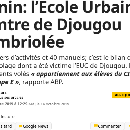
nin: l’Ecole Urbai
ntre de Djougou
mbriolée
ers d’activités et 40 manuels; c’est le bilan 
lage dont a été victime l’EUC de Djougou. 
nts volés
« appartiennent aux élèves du CI
pe E »
, rapporte ABP.
Gars
AFRIQUE
us ses articles
re 2019 à 12:29
•
MàJ le 14 octobre 2019
 lecture
us tard
Google News
Commenter