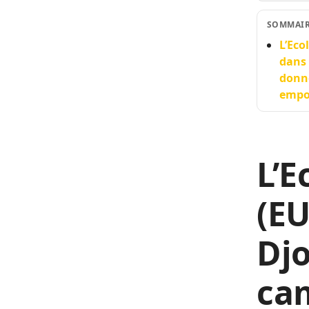
SOMMAI
L’Eco
dans 
donné
empo
L’E
(EU
Djo
cam