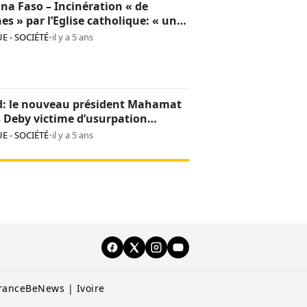
na Faso – Incinération « de
hes » par l’Eglise catholique: « une
sion culturelle et une provocation
E - SOCIÉTÉ
•
il y a 5 ans
op »
d: le nouveau président Mahamat
s Deby victime d’usurpation
ntité
E - SOCIÉTÉ
•
il y a 5 ans
rance
BeNews | Ivoire