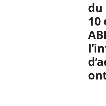
du 
10 
AB
l’i
d’a
ont