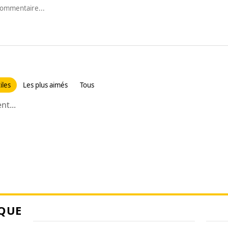
iles
Les plus aimés
Tous
t...
QUE