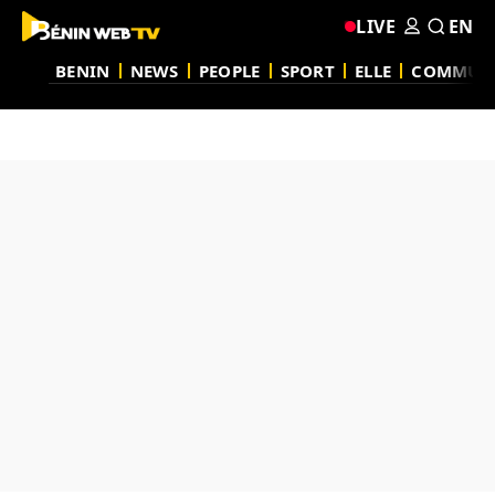
LIVE
EN
BENIN
NEWS
PEOPLE
SPORT
ELLE
COMMUN