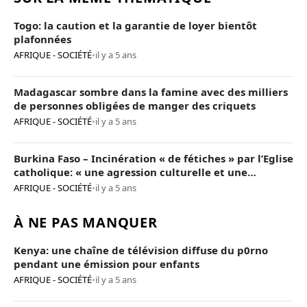
Togo: la caution et la garantie de loyer bientôt
plafonnées
AFRIQUE - SOCIÉTÉ
•
il y a 5 ans
Madagascar sombre dans la famine avec des milliers
de personnes obligées de manger des criquets
AFRIQUE - SOCIÉTÉ
•
il y a 5 ans
Burkina Faso – Incinération « de fétiches » par l’Eglise
catholique: « une agression culturelle et une
provocation de trop »
AFRIQUE - SOCIÉTÉ
•
il y a 5 ans
À NE PAS MANQUER
Kenya: une chaîne de télévision diffuse du p0rno
pendant une émission pour enfants
AFRIQUE - SOCIÉTÉ
•
il y a 5 ans