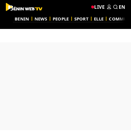
LIVE
EN
BENIN
NEWS
PEOPLE
SPORT
ELLE
COMMUN