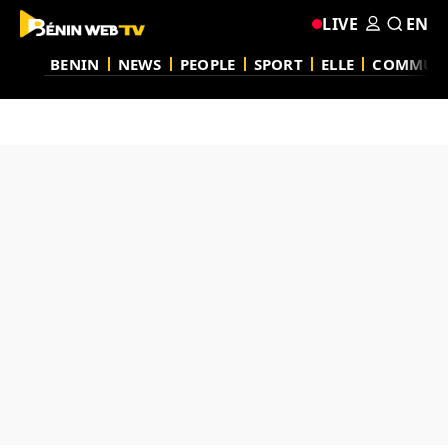
LIVE
EN
BENIN
NEWS
PEOPLE
SPORT
ELLE
COMMUN