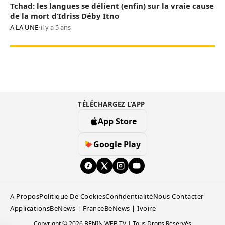
Tchad: les langues se délient (enfin) sur la vraie cause
de la mort d’Idriss Déby Itno
A LA UNE
•
il y a 5 ans
TÉLÉCHARGEZ L’APP
App Store
Google Play
A Propos
Politique De Cookies
Confidentialité
Nous Contacter
Applications
BeNews | France
BeNews | Ivoire
Copyright © 2026 BENIN WEB TV | Tous Droits Réservés