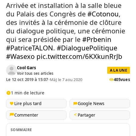
Arrivée et installation à la salle bleue
du Palais des Congrès de
#Cotonou
,
des invités à la cérémonie de clôture
du dialogue politique, une cérémonie
qui sera présidée par le
#Prbenin
#PatriceTALON
.
#DialoguePolitique
#Wasexo
pic.twitter.com/6KXkunRrJb
Cool Gars
A LA UNE
Voir tous ses articles
Le 12 oct 2019 à 15:07
•
MàJ le 7 aou 2020
405
vues
1 min de lecture
Lire plus tard
Google News
Commenter
Partager
SOMMAIRE