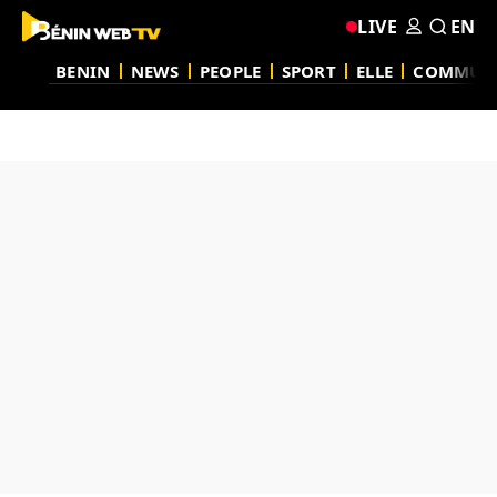
LIVE
EN
BENIN
NEWS
PEOPLE
SPORT
ELLE
COMMUN