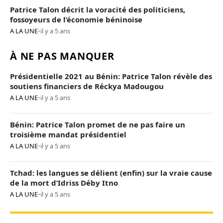
Patrice Talon décrit la voracité des politiciens,
fossoyeurs de l’économie béninoise
A LA UNE
•
il y a 5 ans
À NE PAS MANQUER
Présidentielle 2021 au Bénin: Patrice Talon révèle des
soutiens financiers de Réckya Madougou
A LA UNE
•
il y a 5 ans
Bénin: Patrice Talon promet de ne pas faire un
troisième mandat présidentiel
A LA UNE
•
il y a 5 ans
Tchad: les langues se délient (enfin) sur la vraie cause
de la mort d’Idriss Déby Itno
A LA UNE
•
il y a 5 ans