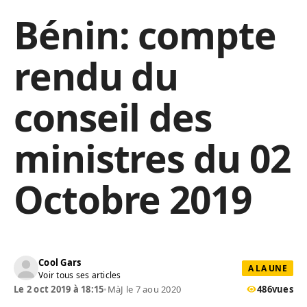
Bénin: compte
rendu du
conseil des
ministres du 02
Octobre 2019
Cool Gars
A LA UNE
Voir tous ses articles
Le 2 oct 2019 à 18:15
•
MàJ le 7 aou 2020
486
vues