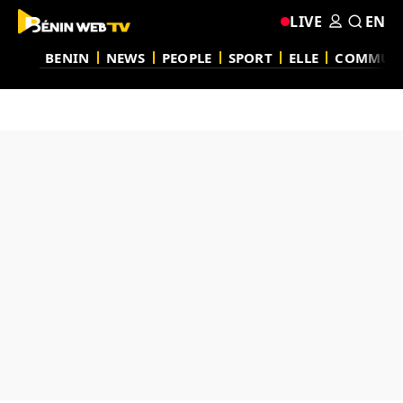
LIVE
EN
BENIN
NEWS
PEOPLE
SPORT
ELLE
COMMUN