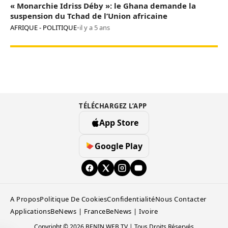
« Monarchie Idriss Déby »: le Ghana demande la
suspension du Tchad de l’Union africaine
AFRIQUE - POLITIQUE
•
il y a 5 ans
TÉLÉCHARGEZ L’APP
App Store
Google Play
A Propos
Politique De Cookies
Confidentialité
Nous Contacter
Applications
BeNews | France
BeNews | Ivoire
Copyright © 2026 BENIN WEB TV | Tous Droits Réservés