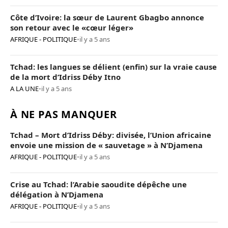
Côte d’Ivoire: la sœur de Laurent Gbagbo annonce
son retour avec le «cœur léger»
AFRIQUE - POLITIQUE
•
il y a 5 ans
Tchad: les langues se délient (enfin) sur la vraie cause
de la mort d’Idriss Déby Itno
A LA UNE
•
il y a 5 ans
À NE PAS MANQUER
Tchad – Mort d’Idriss Déby: divisée, l’Union africaine
envoie une mission de « sauvetage » à N’Djamena
AFRIQUE - POLITIQUE
•
il y a 5 ans
Crise au Tchad: l’Arabie saoudite dépêche une
délégation à N’Djamena
AFRIQUE - POLITIQUE
•
il y a 5 ans