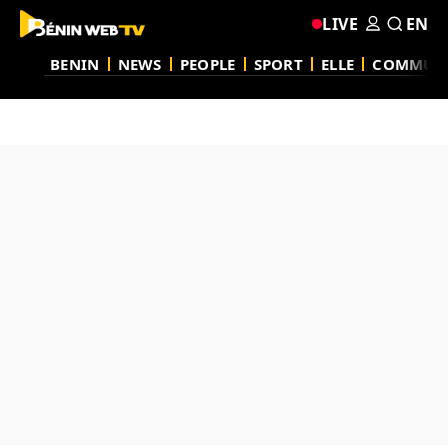
LIVE
EN
BENIN
NEWS
PEOPLE
SPORT
ELLE
COMMUN