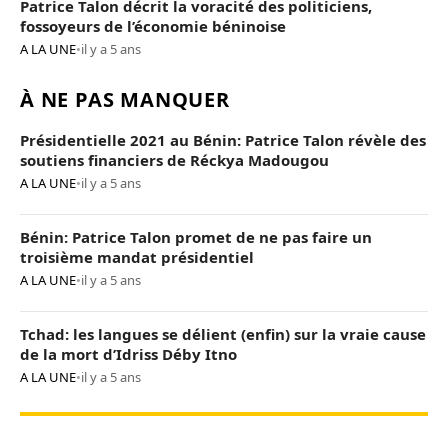
Patrice Talon décrit la voracité des politiciens,
fossoyeurs de l’économie béninoise
A LA UNE
•
il y a 5 ans
À NE PAS MANQUER
Présidentielle 2021 au Bénin: Patrice Talon révèle des
soutiens financiers de Réckya Madougou
A LA UNE
•
il y a 5 ans
Bénin: Patrice Talon promet de ne pas faire un
troisième mandat présidentiel
A LA UNE
•
il y a 5 ans
Tchad: les langues se délient (enfin) sur la vraie cause
de la mort d’Idriss Déby Itno
A LA UNE
•
il y a 5 ans