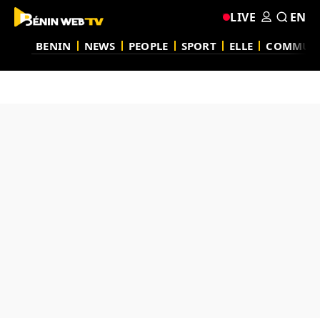
LIVE
EN
BENIN
NEWS
PEOPLE
SPORT
ELLE
COMMUN