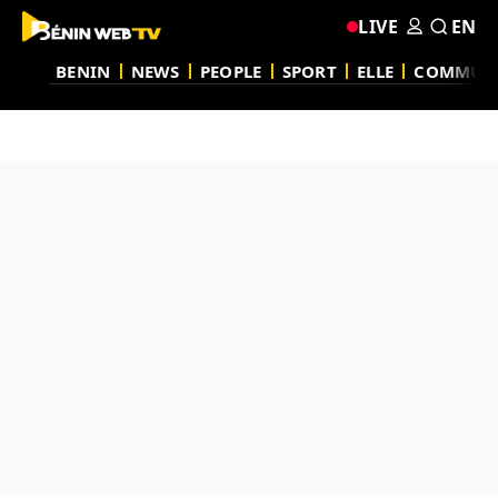
LIVE
EN
BENIN
NEWS
PEOPLE
SPORT
ELLE
COMMUN