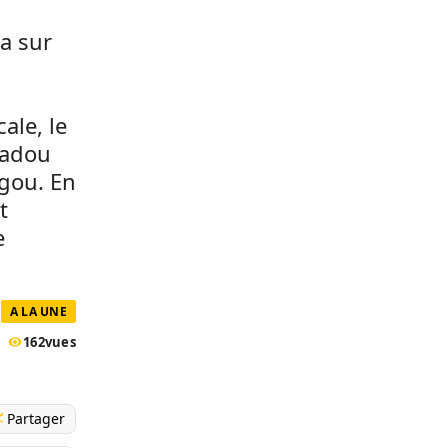
a sur
ale, le
madou
gou. En
t
e
A LA UNE
162
vues
Partager