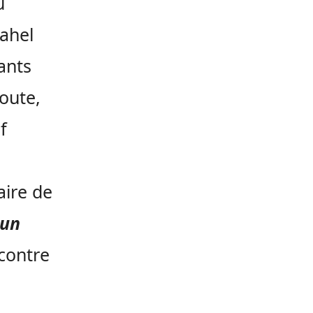
u
sahel
ants
doute,
f
aire de
 un
 contre