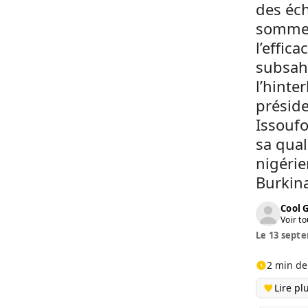
des éch
sommet 
l’effic
subsah
l’hinte
présid
Issouf
sa qual
nigérie
Burkin
Cool 
Voir to
Le 13 septe
2 min de
Lire pl