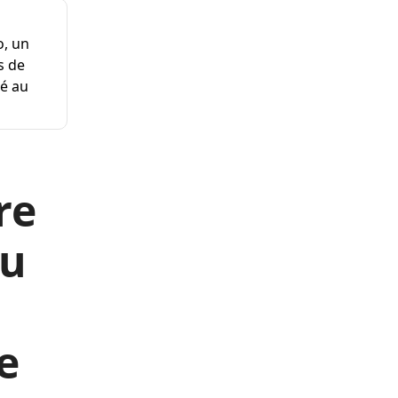
o, un
s de
té au
re
ou
e