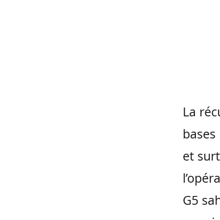
La réc
bases m
et sur
l’opér
G5 sah