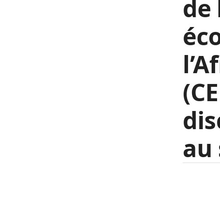
de
éc
l’A
(C
dis
au 