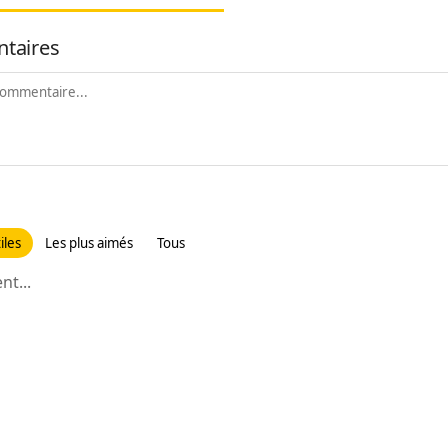
taires
iles
Les plus aimés
Tous
t...