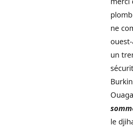
merci 
plomb 
ne com
ouest-
un tre
sécuri
Burkin
Ouaga
somme
le dji