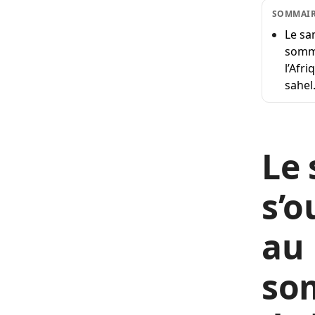
SOMMAI
Le sa
somme
l’Afr
sahel
Le
s’
au 
so