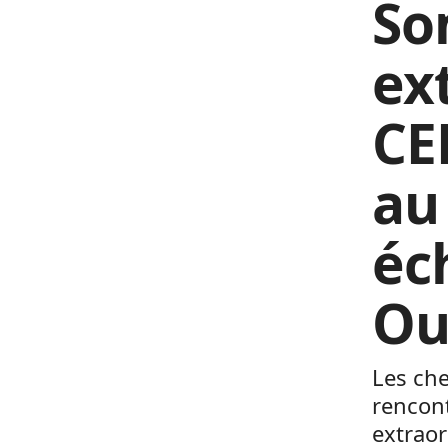
So
ex
CE
au
éc
Ou
Les ch
rencon
extraor