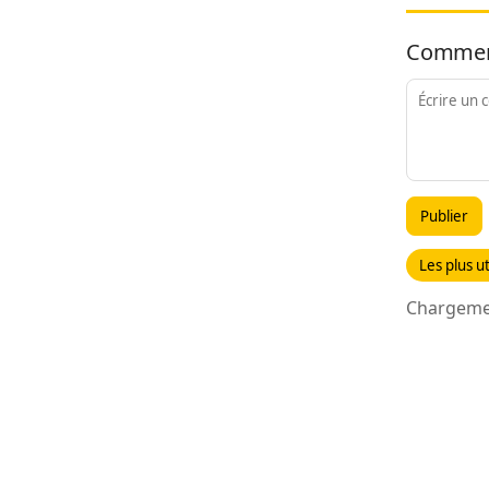
Commen
Publier
Les plus ut
Chargemen