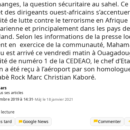
anges, la question sécuritaire au sahel. Ce
des dirigeants ouest-africains s’accentuer
acité de lutte contre le terrorisme en Afrique
arienne et principalement dans les pays de
rland. Selon les informations de la presse loc
ent en exercice de la communauté, Maha
ou est arrivé ce vendredi matin à Ouagadou
ité de numéro 1 de la CEDEAO, le chef d’Eta
n a été reçu à l’aéroport par son homologu
abè Rock Marc Christian Kaboré.
Gars
us ses articles
mbre 2019 à 14:31
•
MàJ le 18 janvier 2021
 lecture
us tard
Google News
Commenter