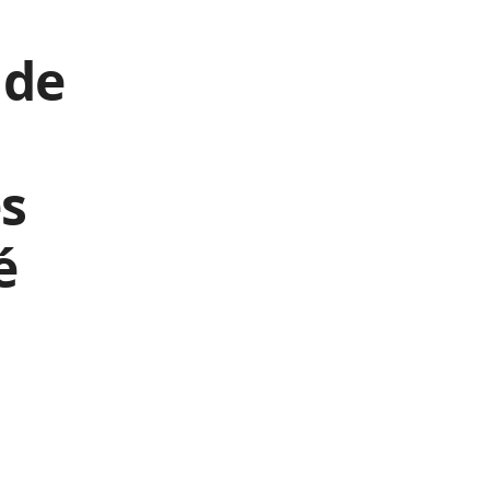
 de
s
é