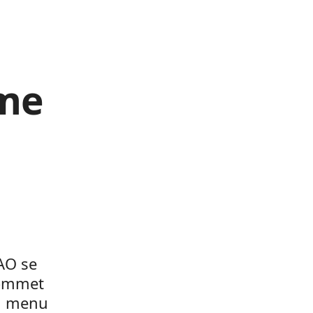
sme
AO se
sommet
Au menu