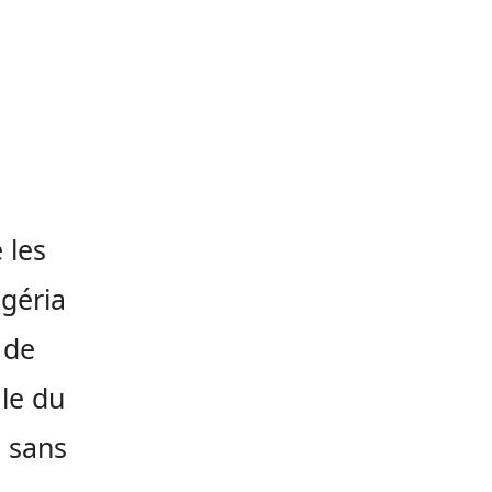
 les
igéria
 de
ale du
e sans