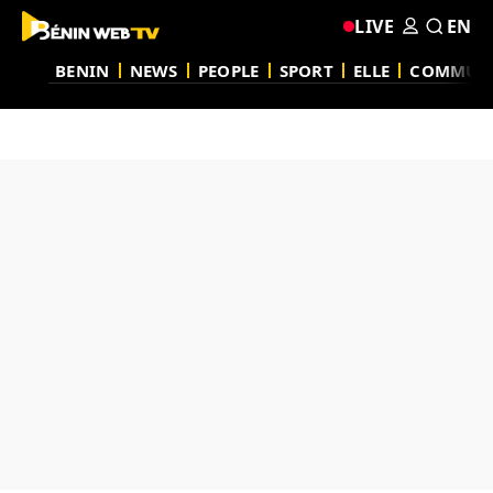
LIVE
EN
BENIN
NEWS
PEOPLE
SPORT
ELLE
COMMUN