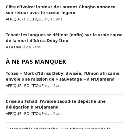
Côte d’Ivoire: la sœur de Laurent Gbagbo annonce
son retour avec le «cœur léger»
AFRIQUE - POLITIQUE
•
il y a 5 ans
Tchad: les langues se délient (enfin) sur la vraie cause
de la mort d’Idriss Déby Itno
A LA UNE
•
il y a 5 ans
À NE PAS MANQUER
Tchad – Mort d’Idriss Déby: divisée, l’Union africaine
envoie une mission de « sauvetage » à N’Djamena
AFRIQUE - POLITIQUE
•
il y a 5 ans
Crise au Tchad: l’Arabie saoudite dépêche une
délégation à N’Djamena
AFRIQUE - POLITIQUE
•
il y a 5 ans