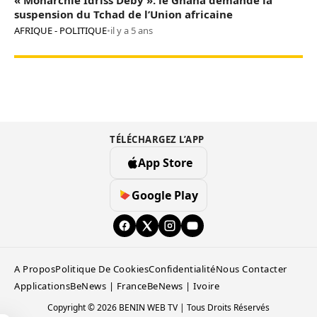
« Monarchie Idriss Déby »: le Ghana demande la
suspension du Tchad de l’Union africaine
AFRIQUE - POLITIQUE
•
il y a 5 ans
TÉLÉCHARGEZ L’APP
App Store
Google Play
A Propos
Politique De Cookies
Confidentialité
Nous Contacter
Applications
BeNews | France
BeNews | Ivoire
Copyright © 2026 BENIN WEB TV | Tous Droits Réservés