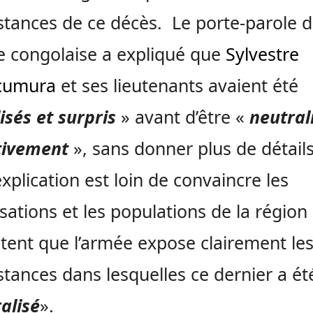
stances de ce décès. Le porte-parole 
e congolaise a expliqué que
Sylvestre
cumura
et ses lieutenants avaient été
isés et surpris
» avant d’être «
neutral
tivement
», sans donner plus de détail
explication est loin de convaincre les
sations et les populations de la région
tent que l’armée expose clairement le
stances dans lesquelles ce dernier a ét
alisé
».