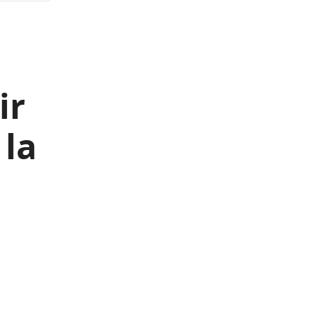
ir
 la