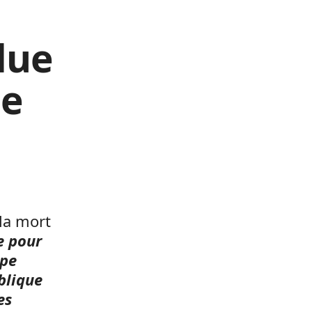
alue
le
 la mort
e pour
upe
ublique
es