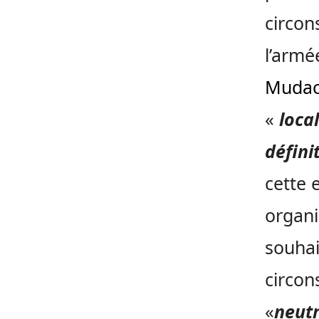
circon
l’armé
Muda
«
local
défini
cette 
organi
souhai
circon
«
neutr