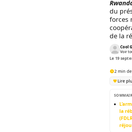
Rwanda
du prés
forces 
coopéra
de la r
Cool 
Voir to
Le 19 septe
2 min de
Lire pl
SOMMAI
L’arm
la ré
(FDLR
réjou