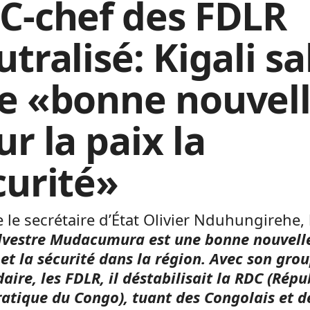
C-chef des FDLR
tralisé: Kigali s
e «bonne nouvel
r la paix la
curité»
e le secrétaire d’État Olivier Nduhungirehe,
lvestre Mudacumura est une bonne nouvell
 et la sécurité dans la région. Avec son gro
aire, les FDLR, il déstabilisait la RDC (Rép
tique du Congo), tuant des Congolais et d