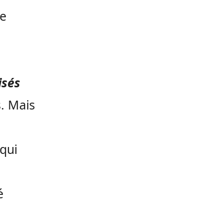
de
isés
s. Mais
 qui
s
é