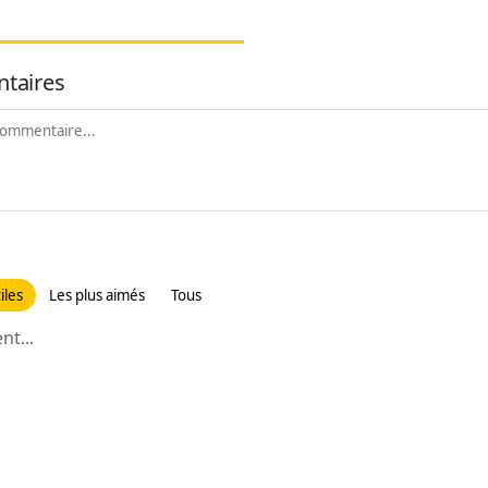
taires
iles
Les plus aimés
Tous
t...