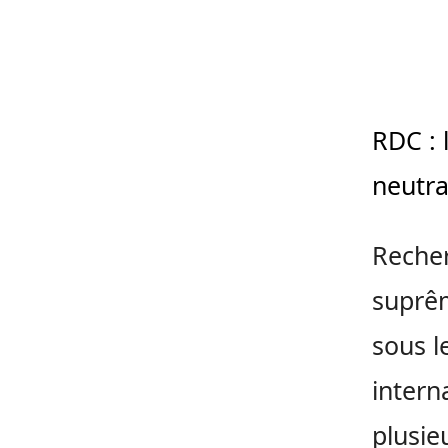
RDC : 
neutra
Recher
suprê
sous l
intern
plusie