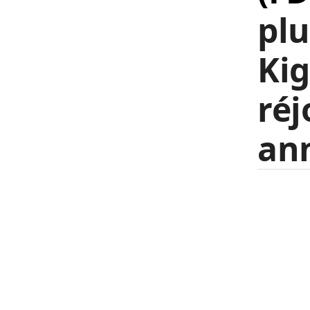
plu
Kig
réj
an