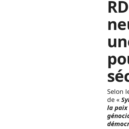
RD
neu
un
pou
sé
Selon l
de «
Sy
la paix
génocid
démocra