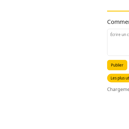
Commen
Publier
Les plus ut
Chargemen