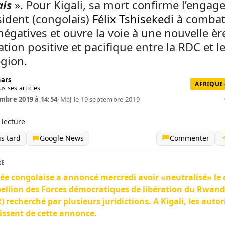
is
». Pour Kigali, sa mort confirme l’enga
ident (congolais)
Félix Tshisekedi
à combatt
négatives et ouvre la voie à une nouvelle èr
tion positive et pacifique entre la RDC et l
égion.
Gars
AFRIQUE 
us ses articles
mbre 2019 à 14:54
•
MàJ le 19 septembre 2019
 lecture
us tard
Google News
Commenter
RE
ée congolaise a annoncé mercredi avoir «neutralisé» le 
bellion des Forces démocratiques de libération du Rwan
) recherché par plusieurs juridictions. A Kigali, les autor
issent de cette annonce.