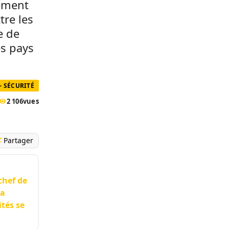
gement
re les
e de
es pays
- SÉCURITÉ
2 106
vues
Partager
chef de
da
ités se