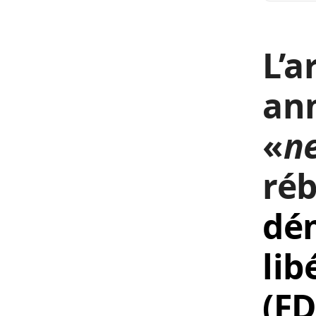
L’a
an
«
ne
réb
dé
lib
(FD