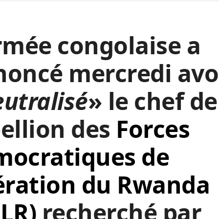
rmée congolaise a
noncé mercredi avo
utralisé
» le chef de
ellion des
Forces
mocratiques de
ération du Rwanda
LR)
recherché par