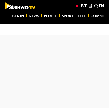
LIVE
EN
BENIN
NEWS
PEOPLE
SPORT
ELLE
COMMUN