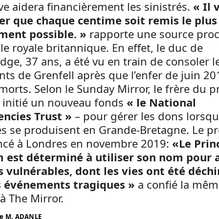
ive aidera financièrement les sinistrés.
« Il 
rer que chaque centime soit remis le plus
ment possible. »
rapporte une source pro
lle royale britannique. En effet, le duc de
ge, 37 ans, a été vu en train de consoler l
nts de Grenfell après que l’enfer de juin 20
 morts. Selon le Sunday Mirror, le frère du p
 initié un nouveau fonds
« le National
ncies Trust »
– pour gérer les dons lorsq
és se produisent en Grande-Bretagne. Le pr
ancé à Londres en novembre 2019:
«Le Prin
m est déterminé à utiliser son nom pour 
s vulnérables, dont les vies ont été déch
s événements tragiques »
a confié la mêm
à The Mirror.
e M. ADANLE