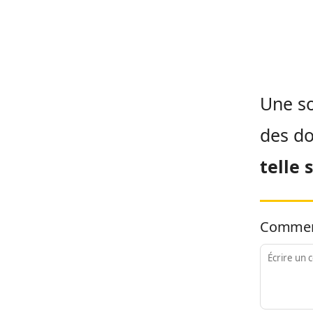
Une so
des do
telle 
Commen