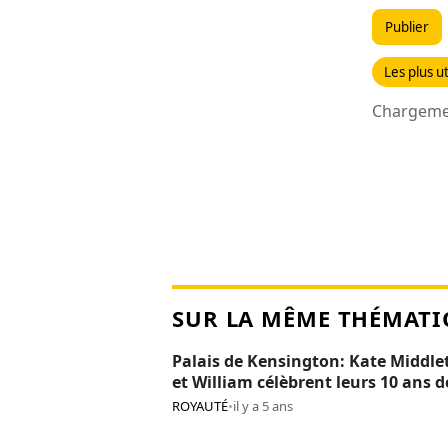
Publier
Les plus ut
Chargemen
SUR LA MÊME THÉMATI
Palais de Kensington: Kate Middle
et William célèbrent leurs 10 ans d
mariage (photos)
ROYAUTÉ
•
il y a 5 ans