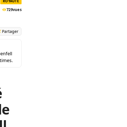
ROYAUTÉ
729
vues
Partager
enfell
ctimes.
é
de
ll