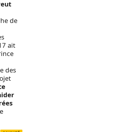
veut
che de
es
17 ait
rince
ue des
ojet
ce
aider
irées
e