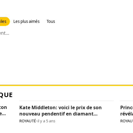
iles
Les plus aimés
Tous
t...
QUE
ton
Kate Middleton: voici le prix de son
Princ
e
nouveau pendentif en diamant
révél
(photos)
Cami
ROYAUTÉ
•
il y a 5 ans
ROYAU