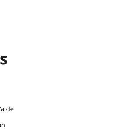
s
’aide
on