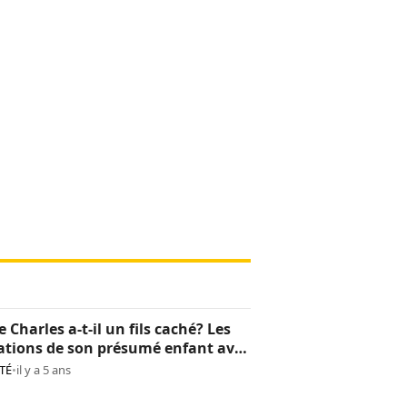
e Charles a-t-il un fils caché? Les
ations de son présumé enfant avec
lla
TÉ
•
il y a 5 ans