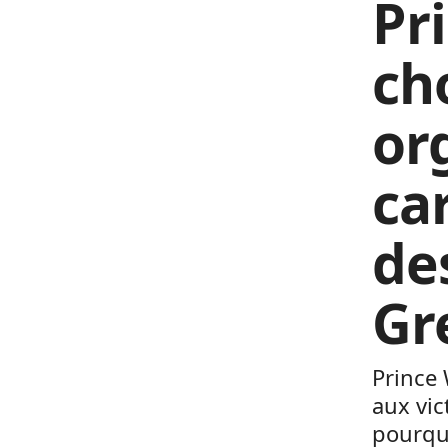
Pr
ch
or
ca
de
Gr
Prince 
aux vic
pourquo