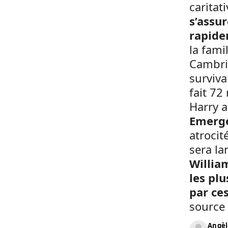
caritat
s’assu
rapide
la fami
Cambrid
surviva
fait 72
Harry a
Emerge
atrocit
sera l
Willia
les plu
par ce
source 
Angèl