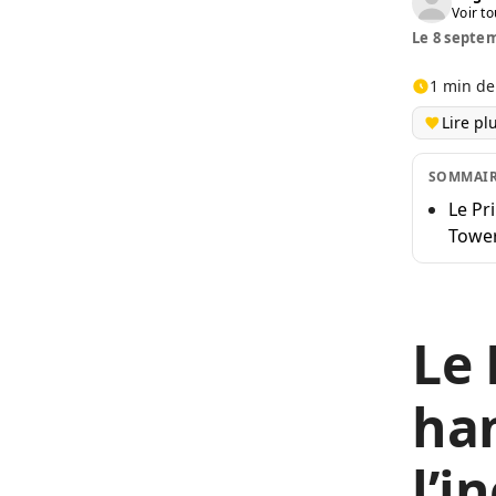
Voir to
Le 8 septem
1 min de
Lire pl
SOMMAI
Le Pr
Tower
Le 
han
l’i