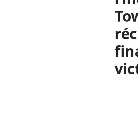
Tow
réc
fin
vic