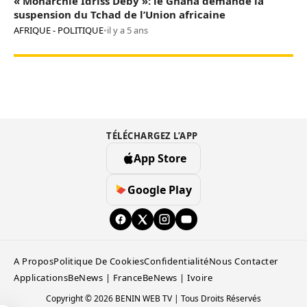
« Monarchie Idriss Déby »: le Ghana demande la
suspension du Tchad de l’Union africaine
AFRIQUE - POLITIQUE
•
il y a 5 ans
TÉLÉCHARGEZ L’APP
App Store
Google Play
A Propos
Politique De Cookies
Confidentialité
Nous Contacter
Applications
BeNews | France
BeNews | Ivoire
Copyright © 2026 BENIN WEB TV | Tous Droits Réservés