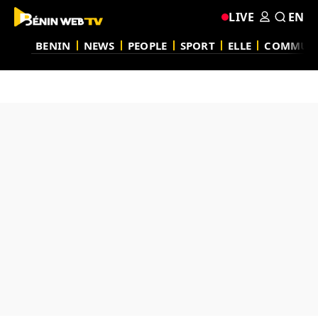
LIVE
EN
BENIN
NEWS
PEOPLE
SPORT
ELLE
COMMUN