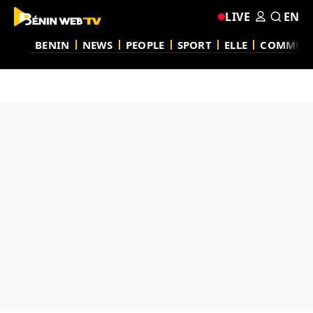
LIVE
EN
BENIN
NEWS
PEOPLE
SPORT
ELLE
COMMUN