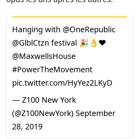
Hanging with
@OneRepublic
@GlblCtzn
festival 🎉👌❤️
@MaxwellsHouse
#PowerTheMovement
pic.twitter.com/HyYez2LKyD
— Z100 New York
(@Z100NewYork)
September
28, 2019