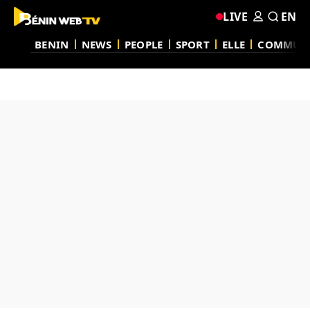
LIVE
EN
BENIN
NEWS
PEOPLE
SPORT
ELLE
COMMUN