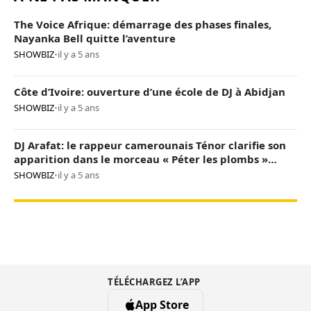
The Voice Afrique: démarrage des phases finales,
Nayanka Bell quitte l’aventure
SHOWBIZ
•
il y a 5 ans
Côte d’Ivoire: ouverture d’une école de DJ à Abidjan
SHOWBIZ
•
il y a 5 ans
DJ Arafat: le rappeur camerounais Ténor clarifie son
apparition dans le morceau « Péter les plombs »
(vidéo)
SHOWBIZ
•
il y a 5 ans
TÉLÉCHARGEZ L’APP
App Store