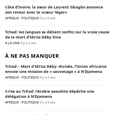
Côte d’Ivoire: la sœur de Laurent Gbagbo annonce
son retour avec le «cœur léger»
AFRIQUE - POLITIQUE
•
il y a 5 ans
Tchad: les langues se délient (enfin) sur la vraie cause
de la mort d’Idriss Déby Itno
A LA UNE
•
il y a 5 ans
À NE PAS MANQUER
Tchad – Mort d’Idriss Déby: divisée, l’Union africaine
envoie une mission de « sauvetage » à N’Djamena
AFRIQUE - POLITIQUE
•
il y a 5 ans
Crise au Tchad: l’Arabie saoudite dépêche une
délégation à N’Djamena
AFRIQUE - POLITIQUE
•
il y a 5 ans