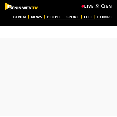
LIVE
EN
BENIN
NEWS
PEOPLE
SPORT
ELLE
COMMUN