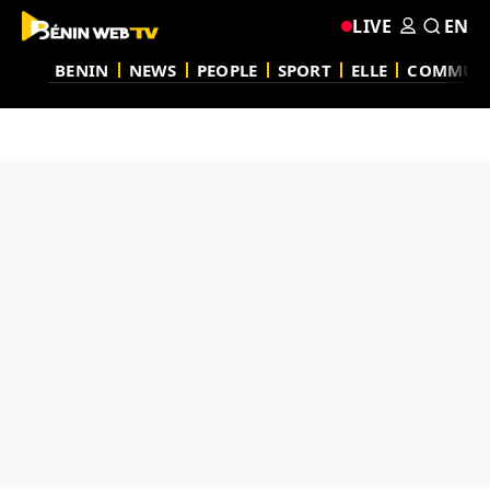
LIVE
EN
BENIN
NEWS
PEOPLE
SPORT
ELLE
COMMUN