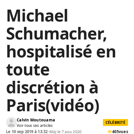
Michael
Schumacher,
hospitalisé en
toute
discrétion à
Paris(vidéo)
Calvin Moutouama
CÉLÉBRITÉ
Voir tous ses articles
Le 10 sep 2019 à 13:32
•
MàJ le 7 aou 2020
405
vues