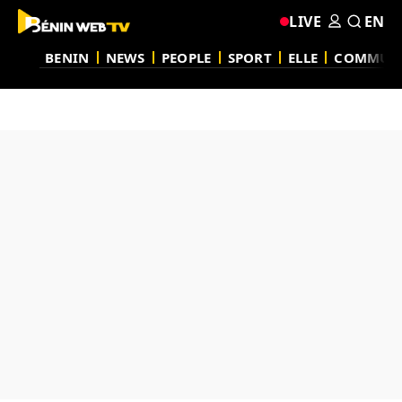
LIVE
EN
BENIN
NEWS
PEOPLE
SPORT
ELLE
COMMUN