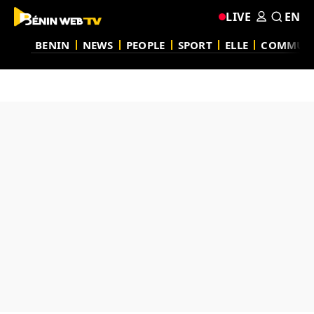
LIVE
EN
BENIN
NEWS
PEOPLE
SPORT
ELLE
COMMUN