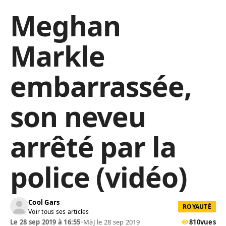
Meghan
Markle
embarrassée,
son neveu
arrêté par la
police (vidéo)
Cool Gars
ROYAUTÉ
Voir tous ses articles
Le 28 sep 2019 à 16:55
•
MàJ le 28 sep 2019
810
vues