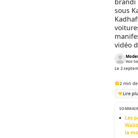
brandi 
sous Ka
Kadhafi
voiture
manifes
vidéo d
Modes
Voir to
Le 2 septem
2 min de
Lire pl
SOMMAI
Les p
Walid
la mo