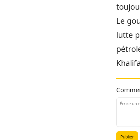
toujou
Le gou
lutte 
pétrol
Khalif
Commen
Publier