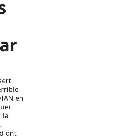
s
ar
sert
rrible
’OTAN en
quer
 la
.
d ont