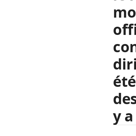
mo
off
con
dir
été
des
y a