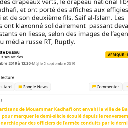
des drapeaux verts, le drapeau national li
dhafi, et ont porté des affiches aux effigie
 et de son deuxième fils, Saif al-Islam. Les
s ont klaxonné solidairement passant deva
tants en liesse, selon des images de l’age
u média russe RT, Ruptly.
te Dossou
AFRIQUE -
us ses articles
bre 2019 à 12:30
•
MàJ le 2 septembre 2019
 lecture
us tard
Google News
Commenter
RE
artisans de Mouammar Kadhafi ont envahi la ville de Ba
 pour marquer le demi-siècle écoulé depuis le renverse
narchie par des officiers de l’armée conduits par le derni