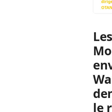
dirig
OTAN,
Les
Mo
env
Wal
dem
le 