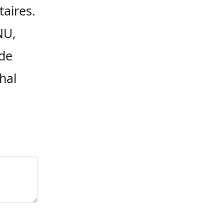
taires.
NU,
 de
hal