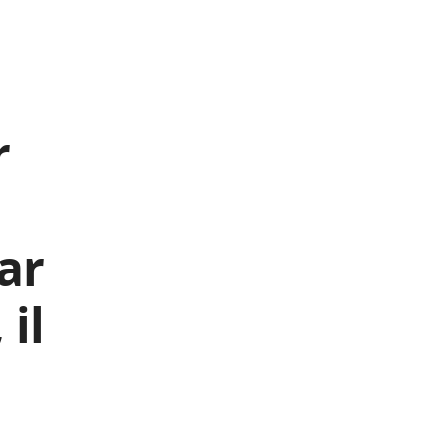
r
ar
il