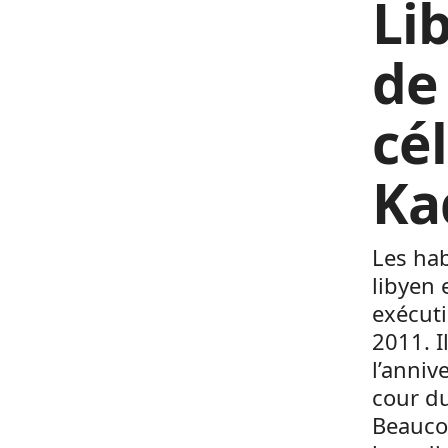
Li
de
cé
Ka
Les hab
libyen 
exécuti
2011. 
l’anniv
cour du
Beauco