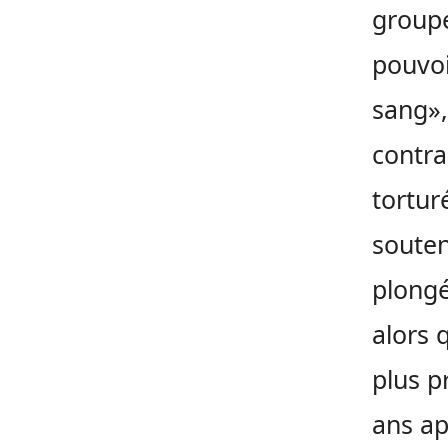
groupe
pouvoi
sang»,
contra
tortur
souten
plongé
alors q
plus p
ans ap