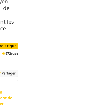
byen
s de
nt les
nce
 POLITIQUE
972
vues
Partager
ni
ment de
er