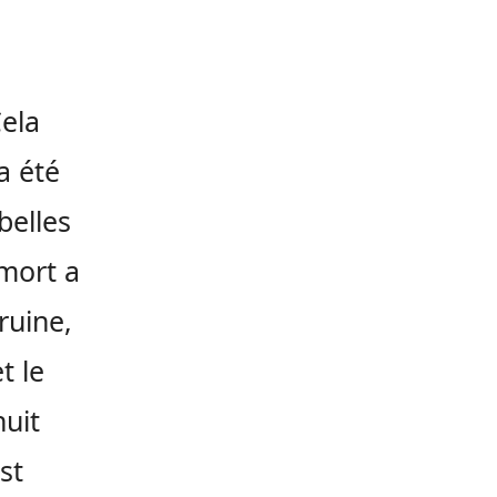
Cela
a été
belles
 mort a
ruine,
t le
huit
st