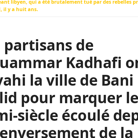
eant libyen, qui a été brutalement tué par des rebelles pr
 il y a huit ans.
 partisans de
uammar Kadhafi o
ahi la ville de Bani
id pour marquer l
i-siècle écoulé de
renversement de la