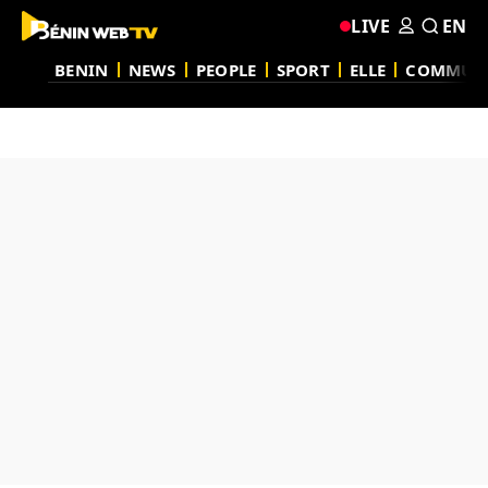
LIVE
EN
BENIN
NEWS
PEOPLE
SPORT
ELLE
COMMUN