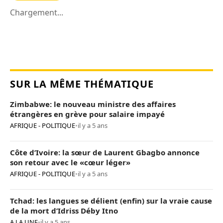
Chargement...
SUR LA MÊME THÉMATIQUE
Zimbabwe: le nouveau ministre des affaires
étrangères en grève pour salaire impayé
AFRIQUE - POLITIQUE
•
il y a 5 ans
Côte d’Ivoire: la sœur de Laurent Gbagbo annonce
son retour avec le «cœur léger»
AFRIQUE - POLITIQUE
•
il y a 5 ans
Tchad: les langues se délient (enfin) sur la vraie cause
de la mort d’Idriss Déby Itno
A LA UNE
•
il y a 5 ans