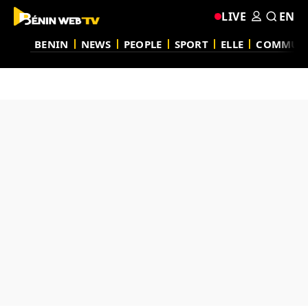
LIVE
EN
BENIN
NEWS
PEOPLE
SPORT
ELLE
COMMUN