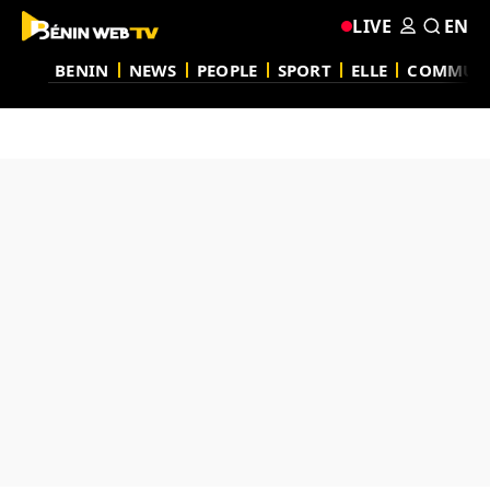
LIVE
EN
BENIN
NEWS
PEOPLE
SPORT
ELLE
COMMUN