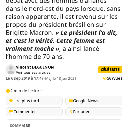
débat avec des hommes d’affaires
dans le nord-est du pays lorsque, sans
raison apparente, il est revenu sur les
propos du président brésilien sur
Brigitte Macron.
« Le président l’a dit,
et c’est la vérité. Cette femme est
vraiment moche »
, a ainsi lancé
l’homme de 70 ans.
Vincent DEGUENON
CÉLÉBRITÉ
Voir tous ses articles
Le 6 sep 2019 à 17:47
•
MàJ le 18 jan 2021
567
vues
2 min de lecture
Lire plus tard
Google News
Commenter
Partager
SOMMAIRE