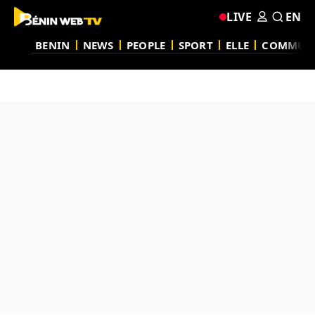
LIVE
EN
BENIN
NEWS
PEOPLE
SPORT
ELLE
COMMUN