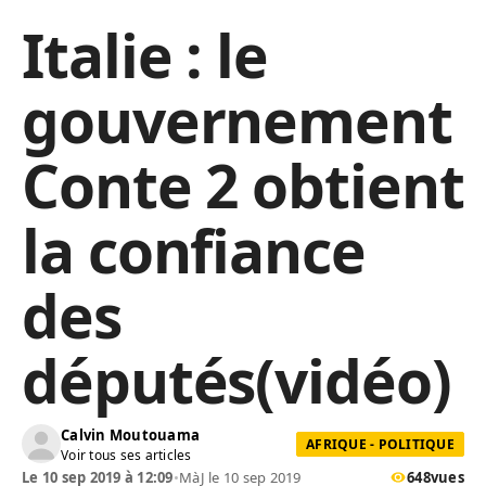
Italie : le
gouvernement
Conte 2 obtient
la confiance
des
députés(vidéo)
Calvin Moutouama
AFRIQUE - POLITIQUE
Voir tous ses articles
Le 10 sep 2019 à 12:09
•
MàJ le 10 sep 2019
648
vues