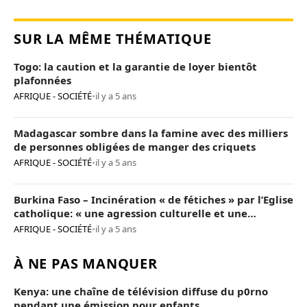
SUR LA MÊME THÉMATIQUE
Togo: la caution et la garantie de loyer bientôt
plafonnées
AFRIQUE - SOCIÉTÉ
•
il y a 5 ans
Madagascar sombre dans la famine avec des milliers
de personnes obligées de manger des criquets
AFRIQUE - SOCIÉTÉ
•
il y a 5 ans
Burkina Faso – Incinération « de fétiches » par l’Eglise
catholique: « une agression culturelle et une
provocation de trop »
AFRIQUE - SOCIÉTÉ
•
il y a 5 ans
À NE PAS MANQUER
Kenya: une chaîne de télévision diffuse du p0rno
pendant une émission pour enfants