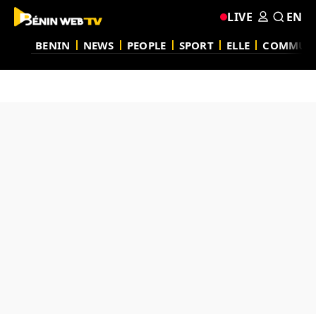
LIVE
EN
BENIN
NEWS
PEOPLE
SPORT
ELLE
COMMUN