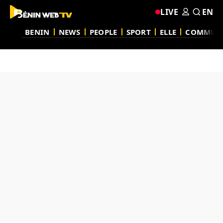
LIVE
EN
BENIN
NEWS
PEOPLE
SPORT
ELLE
COMMUN