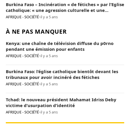
Burkina Faso – Incinération « de fétiches » par l’Eglise
catholique: « une agression culturelle et une
provocation de trop »
AFRIQUE - SOCIÉTÉ
•
il y a 5 ans
À NE PAS MANQUER
Kenya: une chaîne de télévision diffuse du p0rno
pendant une émission pour enfants
AFRIQUE - SOCIÉTÉ
•
il y a 5 ans
Burkina Faso: l’église catholique bientôt devant les
tribunaux pour avoir incinéré des fétiches
AFRIQUE - SOCIÉTÉ
•
il y a 5 ans
Tchad: le nouveau président Mahamat Idriss Deby
victime d’usurpation d’identité
AFRIQUE - SOCIÉTÉ
•
il y a 5 ans