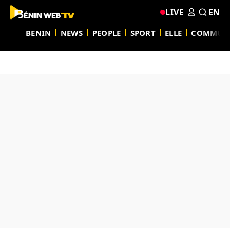
LIVE
EN
BENIN
NEWS
PEOPLE
SPORT
ELLE
COMMUN