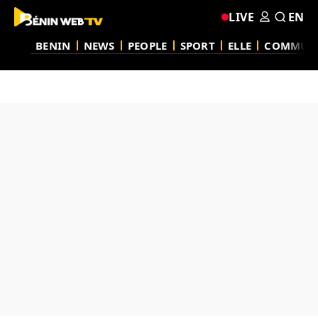
LIVE
EN
BENIN
NEWS
PEOPLE
SPORT
ELLE
COMMUN