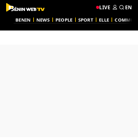
LIVE
EN
BENIN
NEWS
PEOPLE
SPORT
ELLE
COMMUN